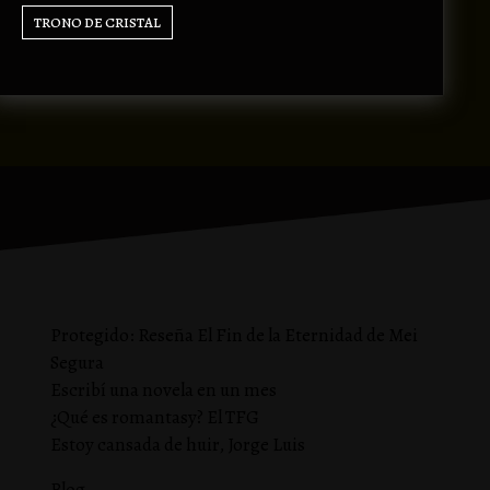
TRONO DE CRISTAL
Protegido: Reseña El Fin de la Eternidad de Mei
Segura
Escribí una novela en un mes
¿Qué es romantasy? El TFG
Estoy cansada de huir, Jorge Luis
Blog