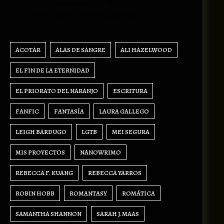
¿Qué es romantasy? El TFG
Estoy cansada de huir, Jorge Luis
ACOTAR
ALAS DE SANGRE
ALI HAZELWOOD
EL FIN DE LA ETERNIDAD
EL PRIORATO DEL NARANJO
ESCRITURA
FANFIC
FANTASÍA
LAURA GALLEGO
LEIGH BARDUGO
LGTB
MEI SEGURA
MIS PROYECTOS
NANOWRIMO
REBECCA F. KUANG
REBECCA YARROS
ROBIN HOBB
ROMANTASY
ROMÁTICA
SAMANTHA SHANNON
SARAH J. MAAS